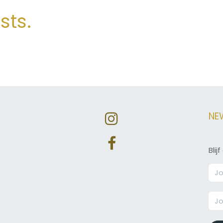
sts.
NE
Bli