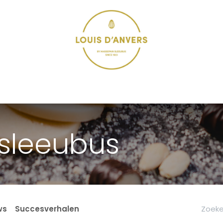
ONS VERHAAL
PRODUCTIEPROCES
VERKOOPPUNTEN
WE
sleeubus
ws
Succesverhalen