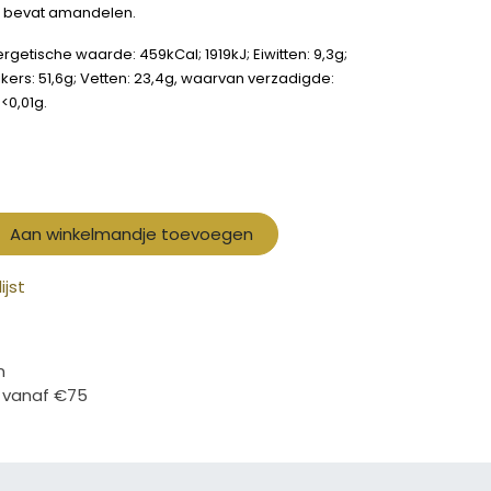
t bevat amandelen.
rgetische waarde: 459kCal; 1919kJ; Eiwitten: 9,3g;
kers: 51,6g; Vetten: 23,4g, waarvan verzadigde:
<0,01g.
Aan winkelmandje toevoegen
jst
n
ë vanaf €75