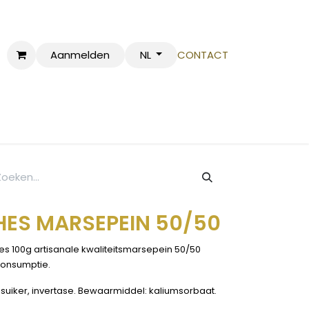
Aanmelden
CONTACT
NL
BSHOP
HES MARSEPEIN 50/50
es 100g artisanale kwaliteitsmarsepein 50/50
 consumptie.
suiker, invertase. Bewaarmiddel: kaliumsorbaat.