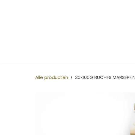
Overslaan naar inhoud
HOME
Alle producten
30x100G BUCHES MARSEPEI