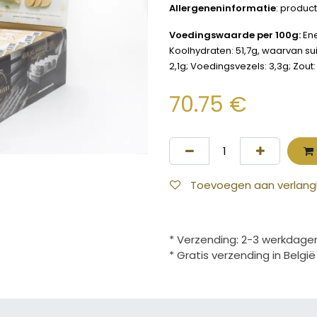
Allergeneninformatie
: produc
Voedingswaarde per 100g:
Ene
Koolhydraten: 51,7g, waarvan sui
2,1g; Voedingsvezels: 3,3g; Zout: 
70.75
€
Toevoegen aan verlangli
* Verzending: 2-3 werkdage
* Gratis verzending in Belgi