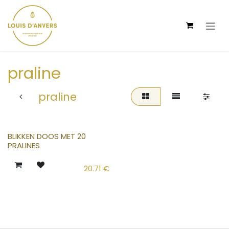
Overslaan naar inhoud
praline
praline
Nieuw!
BLIKKEN DOOS MET 20
PRALINES
20.71
€